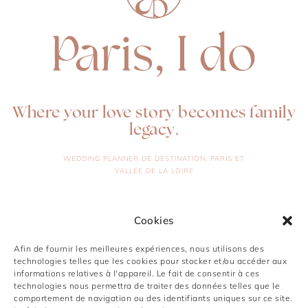
Where your love story becomes family
legacy.
WEDDING PLANNER DE DESTINATION, PARIS ET
VALLÉE DE LA LOIRE
DÉCOUVRIR
NOUS TROUVER
Cookies
WHATSAPP
ACCUEIL
Afin de fournir les meilleures expériences, nous utilisons des
EMAIL
technologies telles que les cookies pour stocker et/ou accéder aux
À PROPOS
informations relatives à l'appareil. Le fait de consentir à ces
INSTAGRAM
technologies nous permettra de traiter des données telles que le
SERVICES
comportement de navigation ou des identifiants uniques sur ce site.
PINTEREST